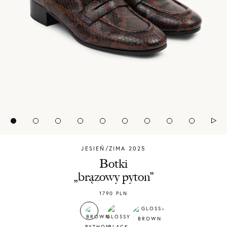
JESIEŃ/ZIMA 2025
Chylak
Botki
„brązowy pyton”
1790
PLN