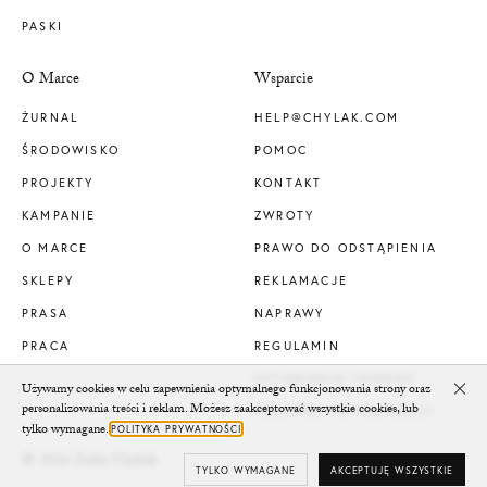
PASKI
O Marce
Wsparcie
ŻURNAL
HELP@CHYLAK.COM
ŚRODOWISKO
POMOC
PROJEKTY
KONTAKT
KAMPANIE
ZWROTY
O MARCE
PRAWO DO ODSTĄPIENIA
SKLEPY
REKLAMACJE
PRASA
NAPRAWY
PRACA
REGULAMIN
USTAWIENIA COOKIES
Używamy cookies w celu zapewnienia optymalnego funkcjonowania strony oraz
Clo
personalizowania treści i reklam. Możesz zaakceptować wszystkie cookies, lub
POLITYKA PRYWATNOŚCI
tylko wymagane.
POLITYKA PRYWATNOŚCI
© 2026 Zofia Chylak
TYLKO WYMAGANE
AKCEPTUJĘ WSZYSTKIE