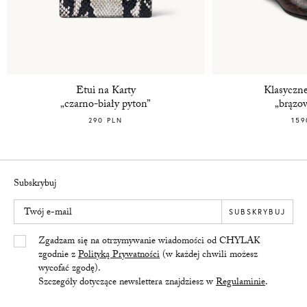
Etui na Karty
Klasyczn
„czarno-biały pyton”
„brązo
290 PLN
159
Subskrybuj
Twój e-mail
SUBSKRYBUJ
Yes/Tak
Zgadzam się na otrzymywanie wiadomości od CHYLAK
zgodnie z
Polityką Prywatności
(w każdej chwili możesz
wycofać zgodę).
Szczegóły dotyczące newslettera znajdziesz w
Regulaminie
.