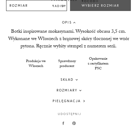
ROZMIAR
WYBIERZ ROZMIAR
OPIS
Botki inspirowane mokasynami. Wysokość obcasa 3,5 cm.
Wykonane we Włoszech z brązowej skóry tłoczonej we wzór
pytona. Ręcznie wybity stempel z numerem serii.
Opakowanie
Produkcja we
Sprawdzony
z certyfikatem
Włoszech
producent
FSC
SKŁAD
ROZMIARY
PIELĘGNACJA
UDOSTĘPNIJ