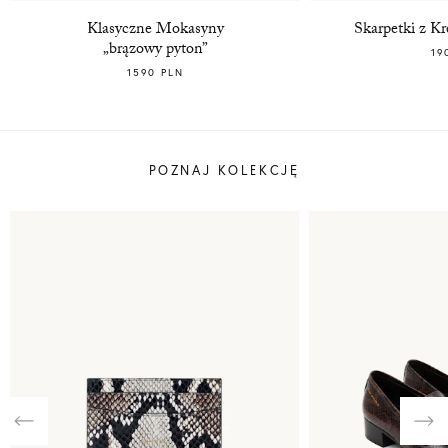
Klasyczne Mokasyny
Skarpetki z K
„brązowy pyton”
19
1590 PLN
POZNAJ KOLEKCJĘ
Previous
Nex