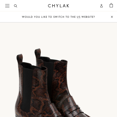
KOSZY
Open
Open
CHYLAK
Search
Account
WOULD YOU LIKE TO SWITCH TO THE
US
WEBSITE?
Clo