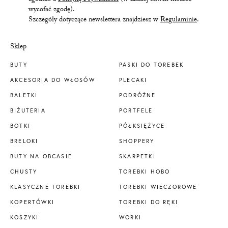
zgodnie z
Polityką Prywatności
(w każdej chwili możesz
wycofać zgodę).
Szczegóły dotyczące newslettera znajdziesz w
Regulaminie
.
Sklep
BUTY
PASKI DO TOREBEK
AKCESORIA DO WŁOSÓW
PLECAKI
BALETKI
PODRÓŻNE
BIŻUTERIA
PORTFELE
BOTKI
PÓŁKSIĘŻYCE
BRELOKI
SHOPPERY
BUTY NA OBCASIE
SKARPETKI
CHUSTY
TOREBKI HOBO
KLASYCZNE TOREBKI
TOREBKI WIECZOROWE
KOPERTÓWKI
TOREBKI DO RĘKI
KOSZYKI
WORKI