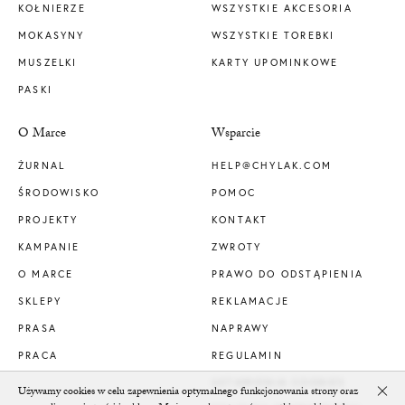
KOŁNIERZE
WSZYSTKIE AKCESORIA
MOKASYNY
WSZYSTKIE TOREBKI
MUSZELKI
KARTY UPOMINKOWE
PASKI
O Marce
Wsparcie
ŻURNAL
HELP@CHYLAK.COM
ŚRODOWISKO
POMOC
PROJEKTY
KONTAKT
KAMPANIE
ZWROTY
O MARCE
PRAWO DO ODSTĄPIENIA
SKLEPY
REKLAMACJE
PRASA
NAPRAWY
PRACA
REGULAMIN
USTAWIENIA COOKIES
Używamy cookies w celu zapewnienia optymalnego funkcjonowania strony oraz
Clo