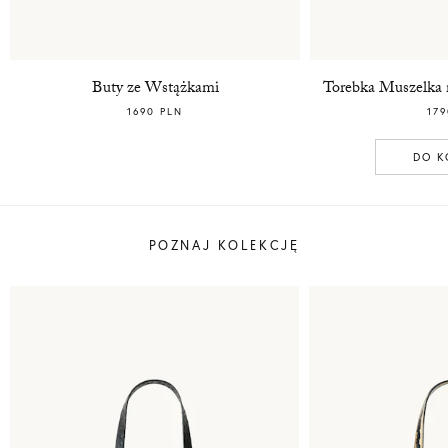
Buty ze Wstążkami
Torebka Muszelka 
1690 PLN
179
DO K
POZNAJ KOLEKCJĘ