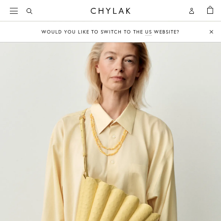
KOSZY
Open
Open
CHYLAK
Search
Account
WOULD YOU LIKE TO SWITCH TO THE
US
WEBSITE?
Clo