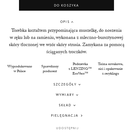
DO KOSZYKA
OPIS
Torebka kształtem przypominająca muszelkę, do noszenia
w ręku lub na ramieniu, wykonana z mleczno-bursztynowej
skóry tłoczonej we wzór skóry strusia. Zamykana za pomocą
ściąganych troczków.
Podszewka
Taśma suwakowa,
Wyprodukowano
S
prawdzony
z LENZING™
nici i opakowanie
w Polsce
producent
EcoVero™
z recyklingu
SZCZEGÓŁY
WYMIARY
SKŁAD
PIELĘGNACJA
UDOSTĘPNIJ