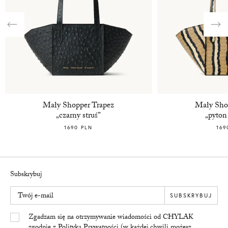
Previous
Nex
Mały Shopper Trapez
Mały Sho
„czarny struś”
„pyton
1690 PLN
169
Subskrybuj
Twój e-mail
SUBSKRYBUJ
Yes/Tak
Zgadzam się na otrzymywanie wiadomości od CHYLAK