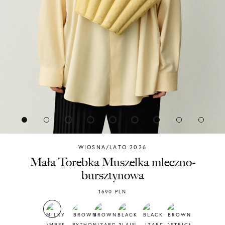
WIOSNA/LATO 2026
Chylak
Mała Torebka Muszelka mleczno-
bursztynowa
1690
PLN