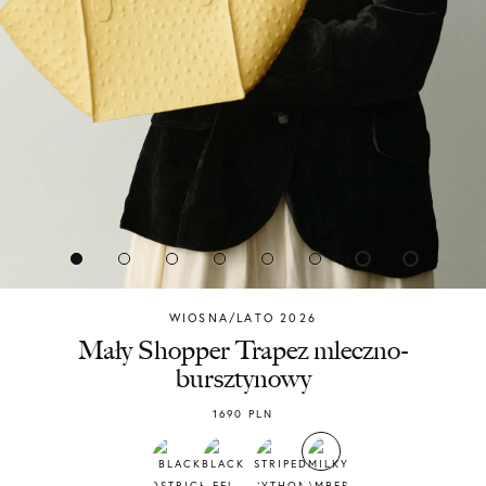
WIOSNA/LATO 2026
Chylak
Mały Shopper Trapez mleczno-
bursztynowy
1690
PLN