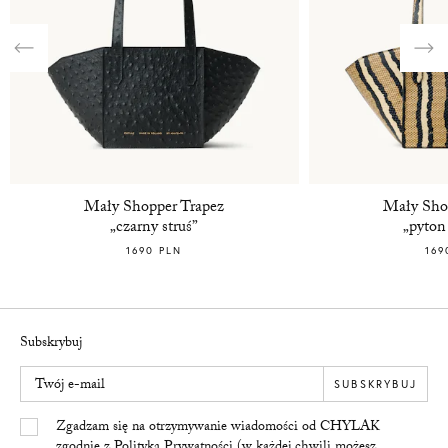
Previous
Nex
Mały Shopper Trapez
Mały Sho
„czarny struś”
„pyton
1690 PLN
169
Subskrybuj
Twój e-mail
SUBSKRYBUJ
Yes/Tak
Zgadzam się na otrzymywanie wiadomości od CHYLAK