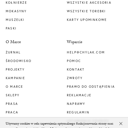
KOŁNIERZE
WSZYSTKIE AKCESORIA
MOKASYNY
WSZYSTKIE TOREBKI
MUSZELKI
KARTY UPOMINKOWE
PASKI
O Marce
Wsparcie
ŻURNAL
HELP@CHYLAK.COM
ŚRODOWISKO
POMOC
PROJEKTY
KONTAKT
KAMPANIE
ZWROTY
O MARCE
PRAWO DO ODSTĄPIENIA
SKLEPY
REKLAMACJE
PRASA
NAPRAWY
PRACA
REGULAMIN
USTAWIENIA COOKIES
Używamy cookies w celu zapewnienia optymalnego funkcjonowania strony oraz
Clo