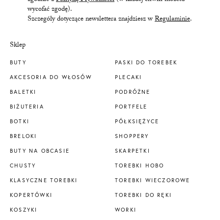
zgodnie z
Polityką Prywatności
(w każdej chwili możesz
wycofać zgodę).
Szczegóły dotyczące newslettera znajdziesz w
Regulaminie
.
Sklep
BUTY
PASKI DO TOREBEK
AKCESORIA DO WŁOSÓW
PLECAKI
BALETKI
PODRÓŻNE
BIŻUTERIA
PORTFELE
BOTKI
PÓŁKSIĘŻYCE
BRELOKI
SHOPPERY
BUTY NA OBCASIE
SKARPETKI
CHUSTY
TOREBKI HOBO
KLASYCZNE TOREBKI
TOREBKI WIECZOROWE
KOPERTÓWKI
TOREBKI DO RĘKI
KOSZYKI
WORKI