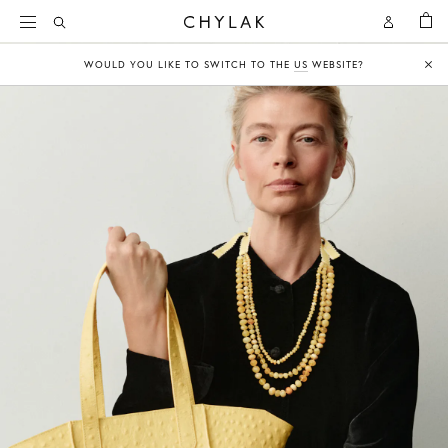
KOSZY
Open
Open
CHYLAK
Search
Account
WOULD YOU LIKE TO SWITCH TO THE
US
WEBSITE?
Clo