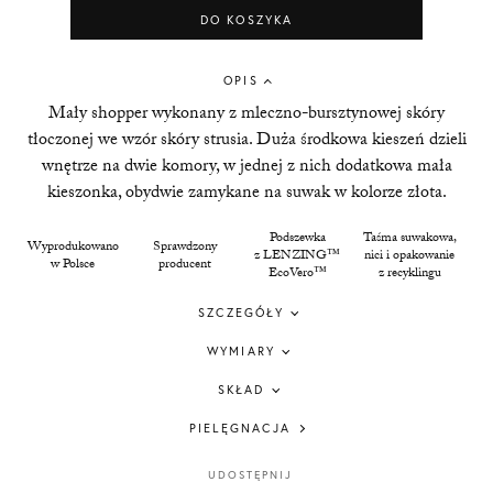
DO KOSZYKA
OPIS
Mały shopper wykonany z mleczno-bursztynowej skóry
tłoczonej we wzór skóry strusia. Duża środkowa kieszeń dzieli
wnętrze na dwie komory, w jednej z nich dodatkowa mała
kieszonka, obydwie zamykane na suwak w kolorze złota.
Podszewka
Taśma suwakowa,
Wyprodukowano
Sprawdzony
z LENZING™
nici i opakowanie
w Polsce
producent
EcoVero™
z recyklingu
SZCZEGÓŁY
WYMIARY
SKŁAD
PIELĘGNACJA
UDOSTĘPNIJ