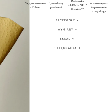
Podszewka
Wyprodukowano
Sprawdzony
suwakowa, nici
z LENZING™
w Polsce
producent
i opakowanie
EcoVero™
z recyklingu
SZCZEGÓŁY
WYMIARY
SKŁAD
PIELĘGNACJA