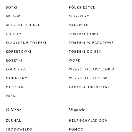
BOTKI
PÓŁKSIĘŻYCE
BRELOKI
SHOPPERY
BUTY NA OBCASIE
SKARPETKI
CHUSTY
TOREBKI HOBO
KLASYCZNE TOREBKI
TOREBKI WIECZOROWE
KOPERTÓWKI
TOREBKI DO RĘKI
KOSZYKI
WORKI
KOŁNIERZE
WSZYSTKIE AKCESORIA
MOKASYNY
WSZYSTKIE TOREBKI
MUSZELKI
KARTY UPOMINKOWE
PASKI
O Marce
Wsparcie
ŻURNAL
HELP@CHYLAK.COM
ŚRODOWISKO
POMOC