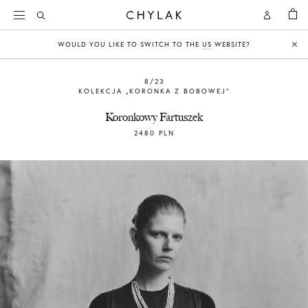
KOSZY
Open
Open
CHYLAK
Search
Account
WOULD YOU LIKE TO SWITCH TO THE
US
WEBSITE?
Clo
8/23
KOLEKCJA „KORONKA Z BOBOWEJ”
Koronkowy Fartuszek
2480 PLN