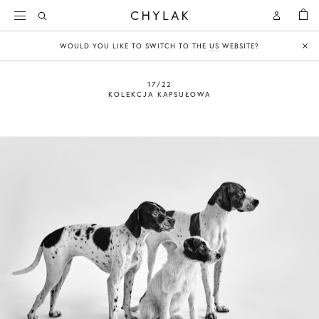
KOSZY
Open
Open
CHYLAK
Search
Account
WOULD YOU LIKE TO SWITCH TO THE
US
WEBSITE?
Clo
17/22
KOLEKCJA KAPSUŁOWA