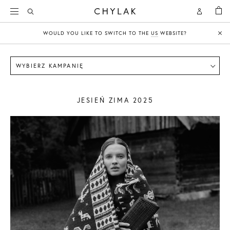
KOSZY
Open
Open
CHYLAK
Search
Account
WOULD YOU LIKE TO SWITCH TO THE
US
WEBSITE?
Clo
WYBIERZ KAMPANIĘ
JESIEŃ ZIMA 2025