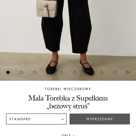
TOREBKI WIECZOROWE
Chylak
Mała Torebka z Supełkiem
„beżowy struś”
STANDARD
WYPRZEDANE
OPIS