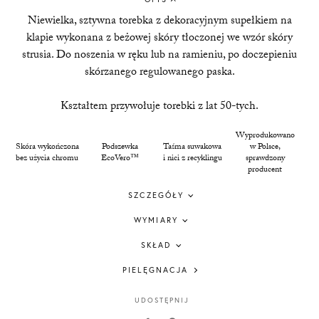
Niewielka, sztywna torebka z dekoracyjnym supełkiem na
klapie wykonana z beżowej skóry tłoczonej we wzór skóry
strusia. Do noszenia w ręku lub na ramieniu, po doczepieniu
skórzanego regulowanego paska.
Kształtem przywołuje torebki z lat 50-tych.
Wyprodukowano
Skóra wykończona
Podszewka
Taśma suwakowa
w Polsce,
bez użycia chromu
EcoVero™
i nici z recyklingu
sprawdzony
producent
SZCZEGÓŁY
WYMIARY
SKŁAD
PIELĘGNACJA
UDOSTĘPNIJ