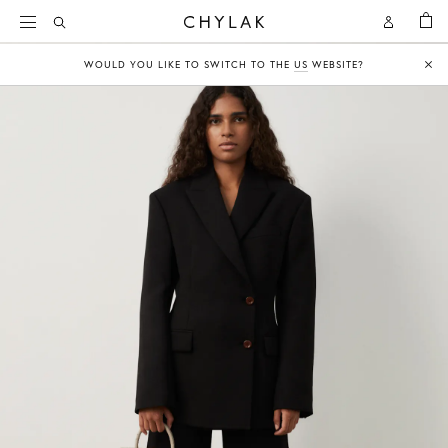
KOSZY
Open
Open
CHYLAK
Search
Account
WOULD YOU LIKE TO SWITCH TO THE
US
WEBSITE?
Clo