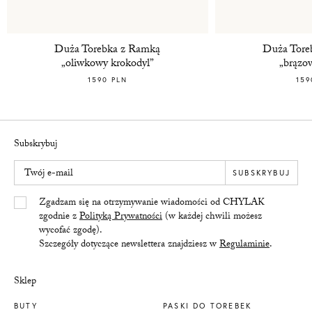
Duża Torebka z Ramką
Duża Tore
„oliwkowy krokodyl”
„brązo
1590 PLN
159
Subskrybuj
Twój e-mail
SUBSKRYBUJ
Yes/Tak
Zgadzam się na otrzymywanie wiadomości od CHYLAK
zgodnie z
Polityką Prywatności
(w każdej chwili możesz
wycofać zgodę).
Szczegóły dotyczące newslettera znajdziesz w
Regulaminie
.
Sklep
BUTY
PASKI DO TOREBEK