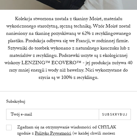
Kolekcja stworzona została z tkaniny Moiré, materiału
wykończonego starożytną, ręczną techniką. Wzór Moiré został
naniesiony na tkaninę pozyskiwaną w 62% z recyklingowanego
plastiku. Produkcja odbywa się we Francji, w rodzinnej firmie.
Sztywniki do torebek wykonano z naturalnego kauczuku lub z
materiałów z recyklingu. Podszewki uszyte są z ekologicznej
wiskozy LENZING™ ECOVERO™ - jej produkcja zużywa 40
razy mniej energii i wody niż bawełny. Nici wykorzystane do
szycia są w 100% z recyklingu.
Subskrybuj
Twój e-mail
SUBSKRYBUJ
Yes/Tak
Zgadzam się na otrzymywanie wiadomości od CHYLAK
zgodnie z
Polityką Prywatności
(w każdej chwili możesz