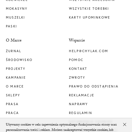
MOKASYNY
WSZYSTKIE TOREBKI
MUSZELKI
KARTY UPOMINKOWE
PASKI
O Marce
Wsparcie
ŻURNAL
HELP@CHYLAK.COM
ŚRODOWISKO
POMOC
PROJEKTY
KONTAKT
KAMPANIE
ZWROTY
O MARCE
PRAWO DO ODSTĄPIENIA
SKLEPY
REKLAMACJE
PRASA
NAPRAWY
PRACA
REGULAMIN
USTAWIENIA COOKIES
Używamy cookies w celu zapewnienia optymalnego funkcjonowania strony oraz
Clo
personalizowania treści i reklam. Możesz zaakceptować wszystkie cookies, lub
POLITYKA PRYWATNOŚCI