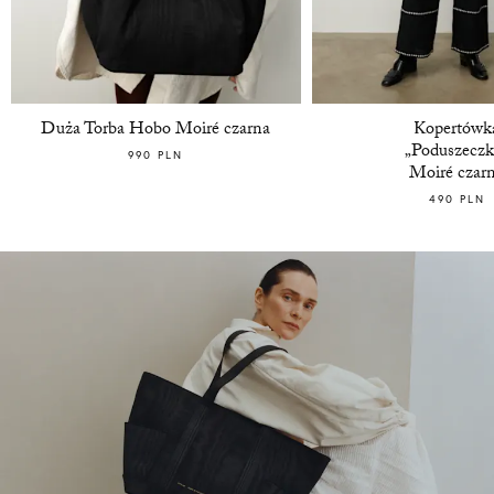
Duża Torba Hobo Moiré czarna
Kopertówk
„Poduszeczk
990 PLN
Moiré czar
490 PLN