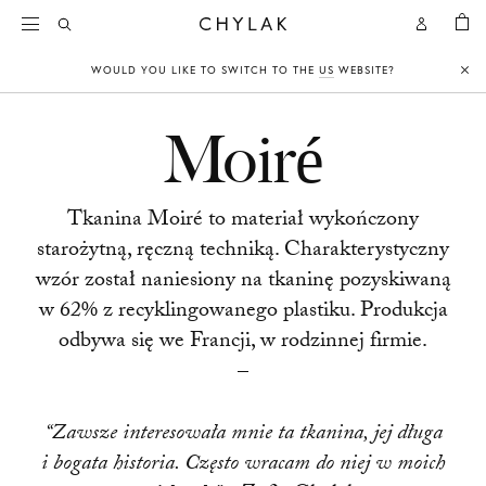
KOSZY
Open
Open
CHYLAK
Search
Account
WOULD YOU LIKE TO SWITCH TO THE
US
WEBSITE?
Clo
Moiré
Tkanina Moiré to materiał wykończony
starożytną, ręczną techniką. Charakterystyczny
wzór został naniesiony na tkaninę pozyskiwaną
w 62% z recyklingowanego plastiku. Produkcja
odbywa się we Francji, w rodzinnej firmie.
–
“Zawsze interesowała mnie ta tkanina, jej długa
i bogata historia. Często wracam do niej w moich