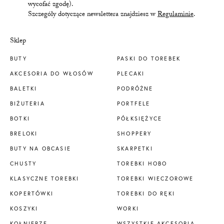
wycofać zgodę).
Szczegóły dotyczące newslettera znajdziesz w
Regulaminie
.
Sklep
BUTY
PASKI DO TOREBEK
AKCESORIA DO WŁOSÓW
PLECAKI
BALETKI
PODRÓŻNE
BIŻUTERIA
PORTFELE
BOTKI
PÓŁKSIĘŻYCE
BRELOKI
SHOPPERY
BUTY NA OBCASIE
SKARPETKI
CHUSTY
TOREBKI HOBO
KLASYCZNE TOREBKI
TOREBKI WIECZOROWE
KOPERTÓWKI
TOREBKI DO RĘKI
KOSZYKI
WORKI
KOŁNIERZE
WSZYSTKIE AKCESORIA