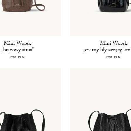
Mini Worek
Mini Worek
„brązowy struś”
„czarny błyszczący kro
790 PLN
790 PLN