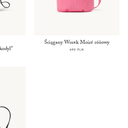
Ściągany Worek Moiré różowy
kodyl”
690 PLN