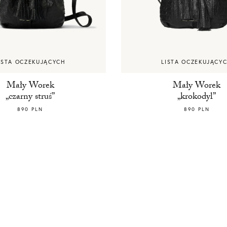
ISTA OCZEKUJĄCYCH
LISTA OCZEKUJĄCY
Mały Worek
Mały Worek
„czarny struś”
„krokodyl”
890 PLN
890 PLN