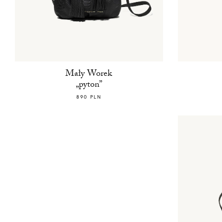
Mały Worek
„pyton”
890 PLN