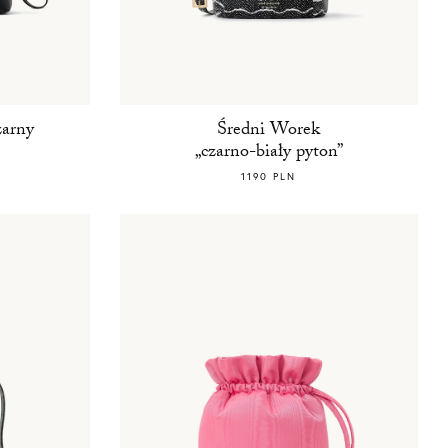
zarny
Średni Worek
„czarno-biały pyton”
1190 PLN