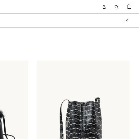
KOSZYK
Open
Open
Account
Search
FILTRUJ
Close