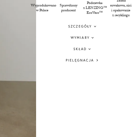
Taśma
Podszewka
Wyprodukowano
Sprawdzony
suwakowa, nici
z LENZING™
w Polsce
producent
i opakowanie
EcoVero™
z recyklingu
SZCZEGÓŁY
WYMIARY
SKŁAD
PIELĘGNACJA