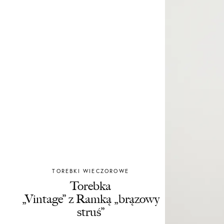
TOREBKI WIECZOROWE
Chylak
Torebka
„Vintage” z Ramką „brązowy
struś”