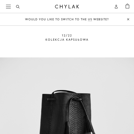
KOSZY
Open
Open
CHYLAK
Search
Account
WOULD YOU LIKE TO SWITCH TO THE
US
WEBSITE?
Clo
12/22
KOLEKCJA KAPSUŁOWA