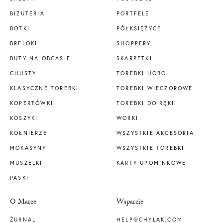
BIŻUTERIA
PORTFELE
BOTKI
PÓŁKSIĘŻYCE
BRELOKI
SHOPPERY
BUTY NA OBCASIE
SKARPETKI
CHUSTY
TOREBKI HOBO
KLASYCZNE TOREBKI
TOREBKI WIECZOROWE
KOPERTÓWKI
TOREBKI DO RĘKI
KOSZYKI
WORKI
KOŁNIERZE
WSZYSTKIE AKCESORIA
MOKASYNY
WSZYSTKIE TOREBKI
MUSZELKI
KARTY UPOMINKOWE
PASKI
O Marce
Wsparcie
ŻURNAL
HELP@CHYLAK.COM