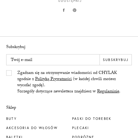
UDOSTĘPNIJ
Subskrybuj
Twój e-mail
SUBSKRYBUJ
Yes/Tak
Zgadzam się na otrzymywanie wiadomości od CHYLAK
zgodnie z
Polityką Prywatności
(w każdej chwili możesz
wycofać zgodę).
Szczegóły dotyczące newslettera znajdziesz w
Regulaminie
.
Sklep
BUTY
PASKI DO TOREBEK
AKCESORIA DO WŁOSÓW
PLECAKI
BALETKI
PODRÓŻNE