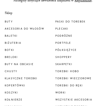
Szczegóły dotyczące newslettera znajdziesz w
Regulaminie
.
Sklep
BUTY
PASKI DO TOREBEK
AKCESORIA DO WŁOSÓW
PLECAKI
BALETKI
PODRÓŻNE
BIŻUTERIA
PORTFELE
BOTKI
PÓŁKSIĘŻYCE
BRELOKI
SHOPPERY
BUTY NA OBCASIE
SKARPETKI
CHUSTY
TOREBKI HOBO
KLASYCZNE TOREBKI
TOREBKI WIECZOROWE
KOPERTÓWKI
TOREBKI DO RĘKI
KOSZYKI
WORKI
KOŁNIERZE
WSZYSTKIE AKCESORIA