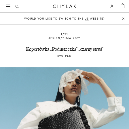
KOSZY
Open
Open
CHYLAK
Search
Account
WOULD YOU LIKE TO SWITCH TO THE
US
WEBSITE?
Clo
1/21
JESIEŃ/ZIMA 2021
Kopertówka „Poduszeczka” „czarny struś”
690 PLN