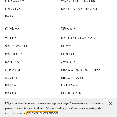
MOKASYNY
WSZYSTKIE TOREBKI
MUSZELKI
KARTY UPOMINKOWE
PASKI
O Marce
Wsparcie
ŻURNAL
HELP@CHYLAK.COM
ŚRODOWISKO
POMOC
PROJEKTY
KONTAKT
KAMPANIE
ZWROTY
O MARCE
PRAWO DO ODSTĄPIENIA
SKLEPY
REKLAMACJE
PRASA
NAPRAWY
PRACA
REGULAMIN
USTAWIENIA COOKIES
Używamy cookies w celu zapewnienia optymalnego funkcjonowania strony oraz
Clo
personalizowania treści i reklam. Możesz zaakceptować wszystkie cookies, lub
POLITYKA PRYWATNOŚCI
tylko wymagane.
POLITYKA PRYWATNOŚCI