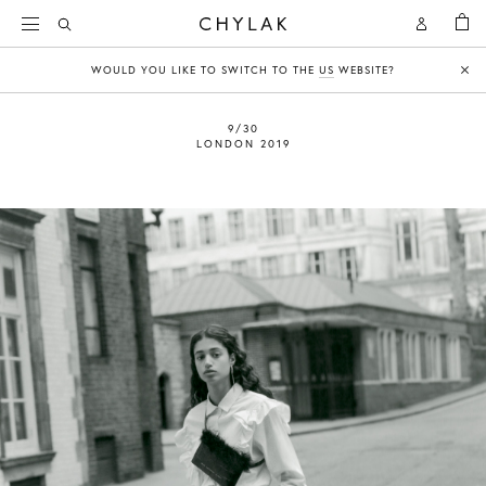
KOSZY
Open
Open
CHYLAK
Search
Account
WOULD YOU LIKE TO SWITCH TO THE
US
WEBSITE?
Clo
9/30
LONDON 2019