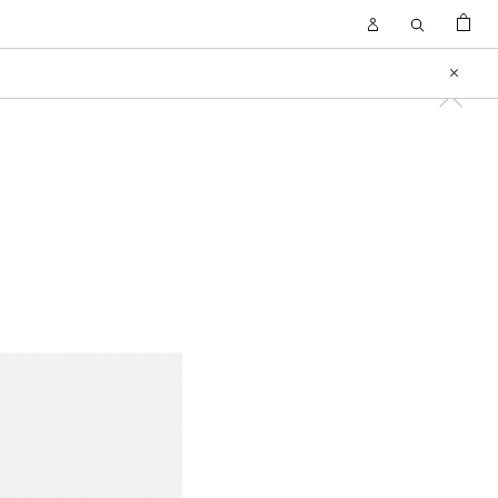
KOSZYK
Open
Open
Account
Search
Close