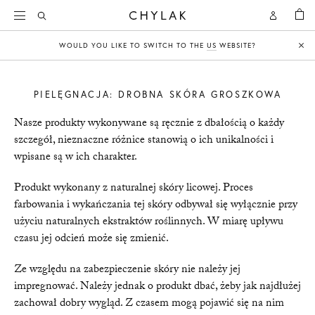
KOSZY
Open
Open
CHYLAK
Search
Account
WOULD YOU LIKE TO SWITCH TO THE
US
WEBSITE?
Clo
PIELĘGNACJA: DROBNA SKÓRA GROSZKOWA
Nasze produkty wykonywane są ręcznie z dbałością o każdy
szczegół, nieznaczne różnice stanowią o ich unikalności i
wpisane są w ich charakter.
Produkt wykonany z naturalnej skóry licowej. Proces
farbowania i wykańczania tej skóry odbywał się wyłącznie przy
użyciu naturalnych ekstraktów roślinnych. W miarę upływu
czasu jej odcień może się zmienić.
Ze względu na zabezpieczenie skóry nie należy jej
impregnować. Należy jednak o produkt dbać, żeby jak najdłużej
zachował dobry wygląd. Z czasem mogą pojawić się na nim