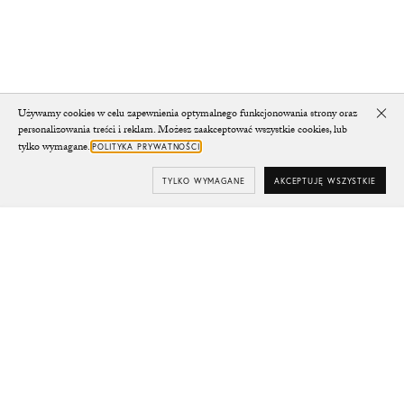
Używamy cookies w celu zapewnienia optymalnego funkcjonowania strony oraz
Clo
personalizowania treści i reklam. Możesz zaakceptować wszystkie cookies, lub
tylko wymagane.
POLITYKA PRYWATNOŚCI
TYLKO WYMAGANE
AKCEPTUJĘ WSZYSTKIE
Subskrybuj
Twój e-mail
SUBSKRYBUJ
Yes/Tak
Zgadzam się na otrzymywanie wiadomości od CHYLAK
zgodnie z
Polityką Prywatności
(w każdej chwili możesz
wycofać zgodę).
Szczegóły dotyczące newslettera znajdziesz w
Regulaminie
.