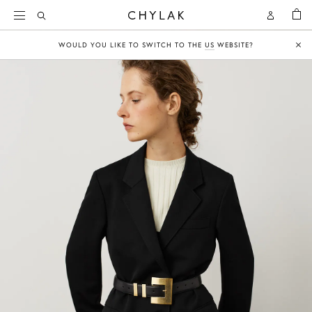
KOSZY
Open
Open
CHYLAK
Search
Account
WOULD YOU LIKE TO SWITCH TO THE
US
WEBSITE?
Clo