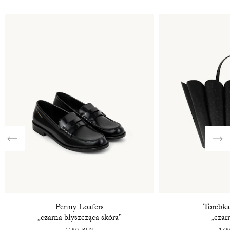
Previous
Nex
Penny Loafers
Torebka
„czarna błyszcząca skóra”
„czar
1190 PLN
179