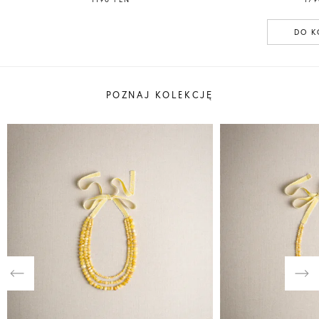
DO K
POZNAJ KOLEKCJĘ
Previous
Nex