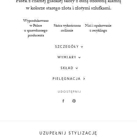
Pasek z czarnej gładkiej skóry z dużą ozdobną klamrą
w kolorze starego złota i złotymi szlufkami.
Wyprodukowano
w Polsce
Skóra wykończona
Nici i opakowanie
u sprawdzonego
roślinnie
z recyklingu
producenta
SZCZEGÓŁY
WYMIARY
SKŁAD
PIELĘGNACJA
UDOSTĘPNIJ
UZUPEŁNIJ STYLIZACJĘ