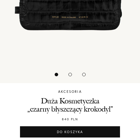
AKCESORIA
Chylak
Duża Kosmetyczka
„czarny błyszczący krokodyl”
840
PLN
DO KOSZYKA