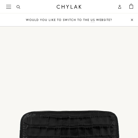
KOSZY
Open
Open
CHYLAK
Search
Account
WOULD YOU LIKE TO SWITCH TO THE
US
WEBSITE?
Clo