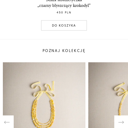
Mała Kosmetyczka
„czarny błyszczący krokodyl”
450 PLN
DO KOSZYKA
POZNAJ KOLEKCJĘ
Previous
Nex