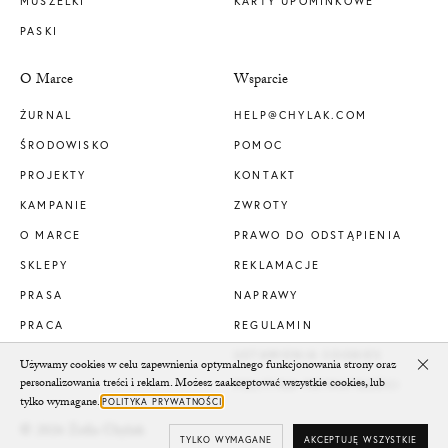
MUSZELKI
KARTY UPOMINKOWE
PASKI
O Marce
Wsparcie
ŻURNAL
HELP@CHYLAK.COM
ŚRODOWISKO
POMOC
PROJEKTY
KONTAKT
KAMPANIE
ZWROTY
O MARCE
PRAWO DO ODSTĄPIENIA
SKLEPY
REKLAMACJE
PRASA
NAPRAWY
PRACA
REGULAMIN
USTAWIENIA COOKIES
Używamy cookies w celu zapewnienia optymalnego funkcjonowania strony oraz
Clo
personalizowania treści i reklam. Możesz zaakceptować wszystkie cookies, lub
POLITYKA PRYWATNOŚCI
tylko wymagane.
POLITYKA PRYWATNOŚCI
© 2026 Zofia Chylak
TYLKO WYMAGANE
AKCEPTUJĘ WSZYSTKIE