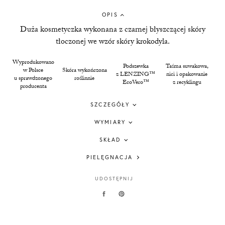
OPIS
Duża kosmetyczka wykonana z czarnej błyszczącej skóry
tłoczonej we wzór skóry krokodyla.
Wyprodukowano
Podszewka
Taśma suwakowa,
w Polsce
Skóra wykończona
z LENZING™
nici i opakowanie
u sprawdzonego
roślinnie
EcoVero™
z recyklingu
producenta
SZCZEGÓŁY
WYMIARY
SKŁAD
PIELĘGNACJA
UDOSTĘPNIJ