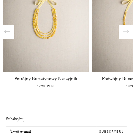
Previous
Nex
Potrójny Bursztynowy Naszyjnik
Podwójny Bursz
1790 PLN
139
Subskrybuj
Twój e-mail
SUBSKRYBUJ