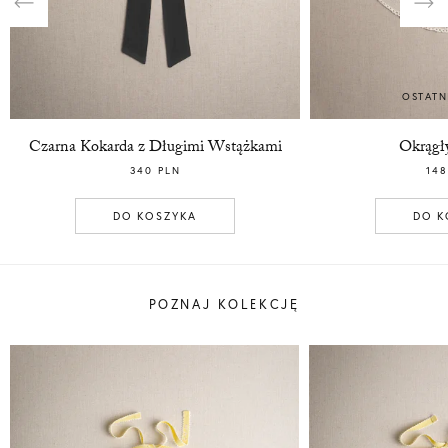
Previous
Nex
OSTATN
Czarna Kokarda z Długimi Wstążkami
Okrągły
340 PLN
148
DO KOSZYKA
DO K
POZNAJ KOLEKCJĘ