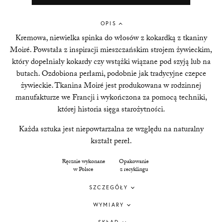
OPIS
Kremowa, niewielka spinka do włosów z kokardką z tkaniny
Moiré. Powstała z inspiracji mieszczańskim strojem żywieckim,
który dopełniały kokardy czy wstążki
wiązane pod szyją lub na
butach.
Ozdobiona perłami, podobnie jak tradycyjne czepce
żywieckie.
Tkanina Moiré jest produkowana w rodzinnej
manufakturze we Francji i wykończona za pomocą techniki,
której historia sięga starożytności.
Każda sztuka jest niepowtarzalna ze względu na naturalny
kształt pereł.
Ręcznie wykonane
Opakowanie
w Polsce
z recyklingu
SZCZEGÓŁY
WYMIARY