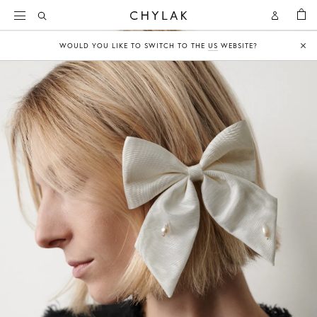
KOSZY
Open
Open
CHYLAK
Search
Account
WOULD YOU LIKE TO SWITCH TO THE
US
WEBSITE?
Clo