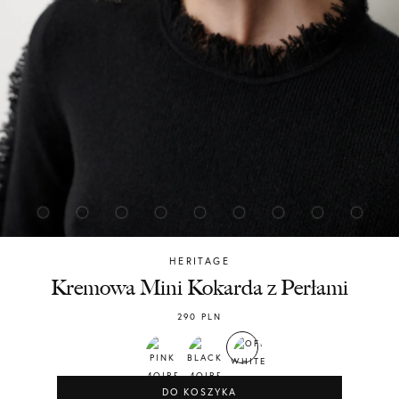
HERITAGE
Chylak
Kremowa Mini Kokarda z Perłami
290
PLN
DO KOSZYKA