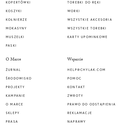
KOPERTÓWKI
TOREBKI DO RĘKI
KOSZYKI
WORKI
KOŁNIERZE
WSZYSTKIE AKCESORIA
MOKASYNY
WSZYSTKIE TOREBKI
MUSZELKI
KARTY UPOMINKOWE
PASKI
O Marce
Wsparcie
ŻURNAL
HELP@CHYLAK.COM
ŚRODOWISKO
POMOC
PROJEKTY
KONTAKT
KAMPANIE
ZWROTY
O MARCE
PRAWO DO ODSTĄPIENIA
SKLEPY
REKLAMACJE
PRASA
NAPRAWY