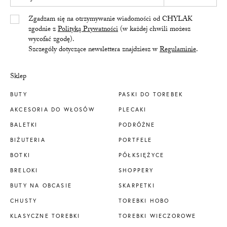
Yes/Tak
Zgadzam się na otrzymywanie wiadomości od CHYLAK
zgodnie z
Polityką Prywatności
(w każdej chwili możesz
wycofać zgodę).
Szczegóły dotyczące newslettera znajdziesz w
Regulaminie
.
Sklep
BUTY
PASKI DO TOREBEK
AKCESORIA DO WŁOSÓW
PLECAKI
BALETKI
PODRÓŻNE
BIŻUTERIA
PORTFELE
BOTKI
PÓŁKSIĘŻYCE
BRELOKI
SHOPPERY
BUTY NA OBCASIE
SKARPETKI
CHUSTY
TOREBKI HOBO
KLASYCZNE TOREBKI
TOREBKI WIECZOROWE