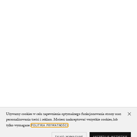
Używamy cookies w celu zapewnienia optymalnego funkcjonowania strony oraz
Clo
personalizowania treści i reklam. Możesz zaakceptować wszystkie cookies, lub
tylko wymagane.
POLITYKA PRYWATNOŚCI
TYLKO WYMAGANE
AKCEPTUJĘ WSZYSTKIE