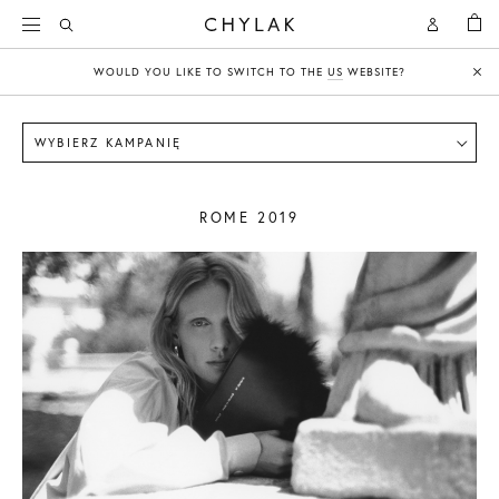
KOSZY
Open
Open
CHYLAK
Search
Account
WOULD YOU LIKE TO SWITCH TO THE
US
WEBSITE?
Clo
WYBIERZ KAMPANIĘ
ROME 2019