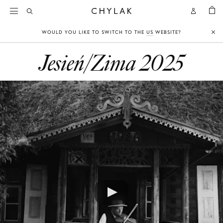
KOSZY
Open
Open
CHYLAK
Search
Account
WOULD YOU LIKE TO SWITCH TO THE
US
WEBSITE?
Clo
Jesień/Zima 2025
Play