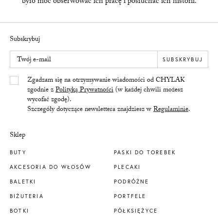
było móc obserwować ich pracę i posłuchać ich historii.
Subskrybuj
Twój e-mail
SUBSKRYBUJ
Yes/Tak
Zgadzam się na otrzymywanie wiadomości od CHYLAK
zgodnie z
Polityką Prywatności
(w każdej chwili możesz
wycofać zgodę).
Szczegóły dotyczące newslettera znajdziesz w
Regulaminie
.
Sklep
BUTY
PASKI DO TOREBEK
AKCESORIA DO WŁOSÓW
PLECAKI
BALETKI
PODRÓŻNE
BIŻUTERIA
PORTFELE
BOTKI
PÓŁKSIĘŻYCE