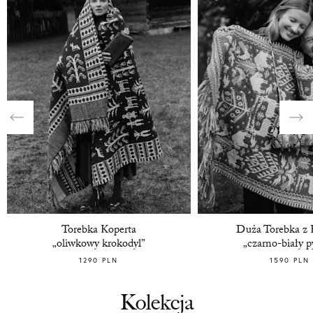
Torebka Koperta
Duża Torebka z
„oliwkowy krokodyl”
„czarno-biały p
1290 PLN
1590 PLN
Kolekcja