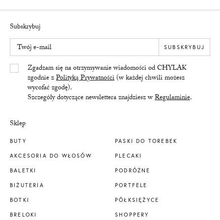
Subskrybuj
Twój e-mail
SUBSKRYBUJ
Yes/Tak
Zgadzam się na otrzymywanie wiadomości od CHYLAK
zgodnie z
Polityką Prywatności
(w każdej chwili możesz
wycofać zgodę).
Szczegóły dotyczące newslettera znajdziesz w
Regulaminie
.
Sklep
BUTY
PASKI DO TOREBEK
AKCESORIA DO WŁOSÓW
PLECAKI
BALETKI
PODRÓŻNE
BIŻUTERIA
PORTFELE
BOTKI
PÓŁKSIĘŻYCE
BRELOKI
SHOPPERY