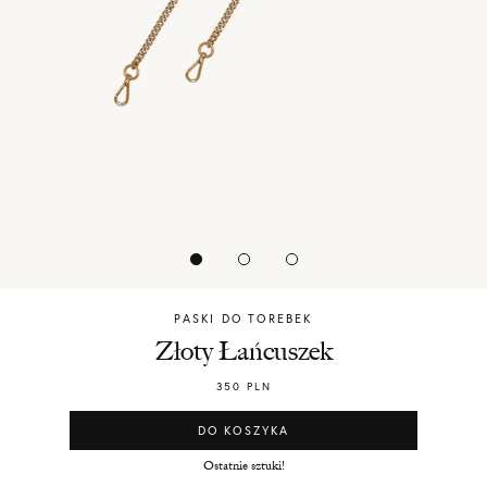
PASKI DO TOREBEK
Chylak
Złoty Łańcuszek
350
PLN
DO KOSZYKA
Ostatnie sztuki!