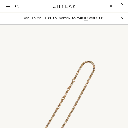
KOSZY
Open
Open
CHYLAK
Search
Account
WOULD YOU LIKE TO SWITCH TO THE
US
WEBSITE?
Clo