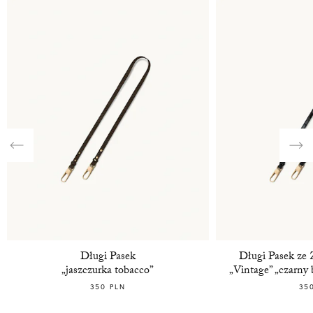
Previous
Nex
Długi Pasek
Długi Pasek ze
„jaszczurka tobacco”
„Vintage” „czarny 
350 PLN
35