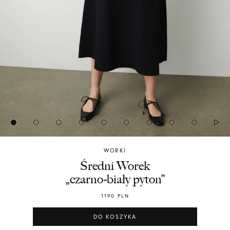
WORKI
Chylak
Średni Worek
„czarno-biały pyton”
1190
PLN
DO KOSZYKA