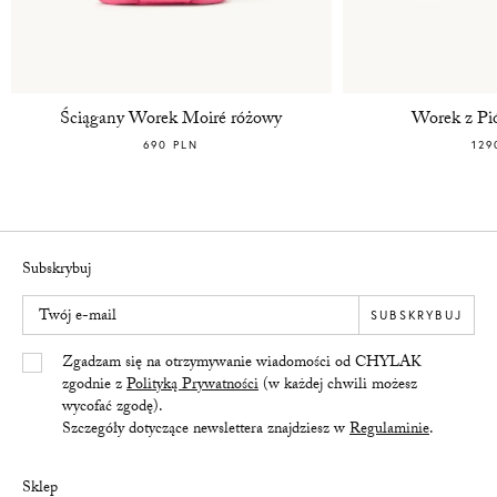
Ściągany Worek Moiré różowy
Worek z Pi
690 PLN
129
Subskrybuj
Twój e-mail
SUBSKRYBUJ
Yes/Tak
Zgadzam się na otrzymywanie wiadomości od CHYLAK
zgodnie z
Polityką Prywatności
(w każdej chwili możesz
wycofać zgodę).
Szczegóły dotyczące newslettera znajdziesz w
Regulaminie
.
Sklep