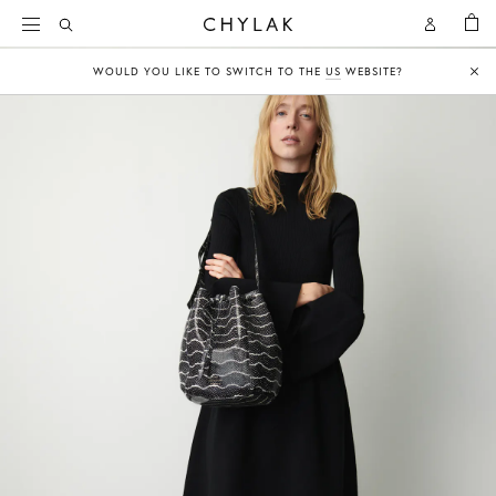
KOSZY
Open
Open
CHYLAK
Search
Account
WOULD YOU LIKE TO SWITCH TO THE
US
WEBSITE?
Clo