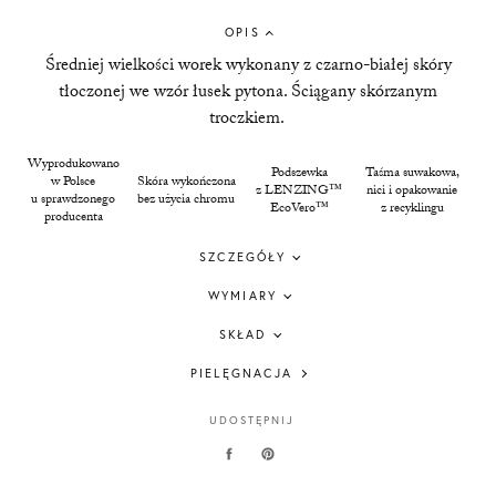
OPIS
Średniej wielkości worek wykonany z czarno-białej skóry
tłoczonej we wzór łusek pytona. Ściągany skórzanym
troczkiem.
Wyprodukowano
Podszewka
Taśma suwakowa,
w Polsce
Skóra wykończona
z LENZING™
nici i opakowanie
u sprawdzonego
bez użycia chromu
EcoVero™
z recyklingu
producenta
SZCZEGÓŁY
WYMIARY
SKŁAD
PIELĘGNACJA
UDOSTĘPNIJ