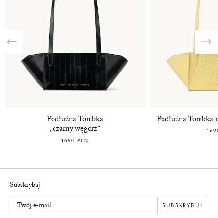
Previous
Nex
Podłużna Torebka
Podłużna Torebka 
„czarny węgorz”
169
1690 PLN
Subskrybuj
Twój e-mail
SUBSKRYBUJ