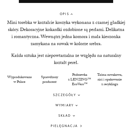
OPIS
Mini torebka w kształcie koszyka wykonana z czarnej gładkiej
skóry. Dekoracyjne kokardki ozdobione są perłami. Delikatna
i romantyczna. Wewnątrz jedna komora i mała kieszonka
zamykana na suwak w kolorze srebra.
Każda sztuka jest niepowtarzalna ze względu na naturalny
kształt pereł.
Podszewka
Taśma suwakowa,
Wyprodukowano
Sprawdzony
z LENZING™
nici i opakowanie
w Polsce
producent
EcoVero™
z recyklingu
SZCZEGÓŁY
WYMIARY
SKŁAD
PIELĘGNACJA