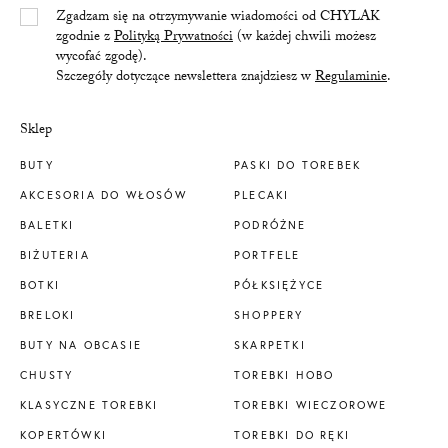
Yes/Tak
Zgadzam się na otrzymywanie wiadomości od CHYLAK
zgodnie z
Polityką Prywatności
(w każdej chwili możesz
wycofać zgodę).
Szczegóły dotyczące newslettera znajdziesz w
Regulaminie
.
Sklep
BUTY
PASKI DO TOREBEK
AKCESORIA DO WŁOSÓW
PLECAKI
BALETKI
PODRÓŻNE
BIŻUTERIA
PORTFELE
BOTKI
PÓŁKSIĘŻYCE
BRELOKI
SHOPPERY
BUTY NA OBCASIE
SKARPETKI
CHUSTY
TOREBKI HOBO
KLASYCZNE TOREBKI
TOREBKI WIECZOROWE
KOPERTÓWKI
TOREBKI DO RĘKI