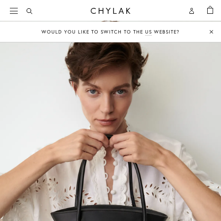
KOSZY
Open
Open
CHYLAK
Search
Account
WOULD YOU LIKE TO SWITCH TO THE
US
WEBSITE?
Clo