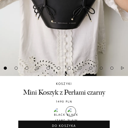
KOSZYKI
Chylak
Mini Koszyk z Perłami czarny
1490
PLN
DO KOSZYKA