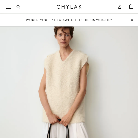
KOSZY
Open
Open
CHYLAK
Search
Account
WOULD YOU LIKE TO SWITCH TO THE
US
WEBSITE?
Clo