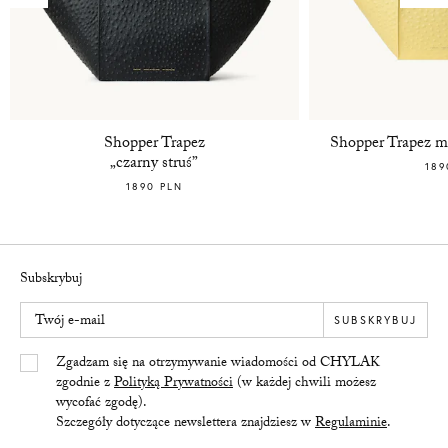
Shopper Trapez
Shopper Trapez m
„czarny struś”
189
1890 PLN
Subskrybuj
Twój e-mail
SUBSKRYBUJ
Yes/Tak
Zgadzam się na otrzymywanie wiadomości od CHYLAK
zgodnie z
Polityką Prywatności
(w każdej chwili możesz
wycofać zgodę).
Szczegóły dotyczące newslettera znajdziesz w
Regulaminie
.