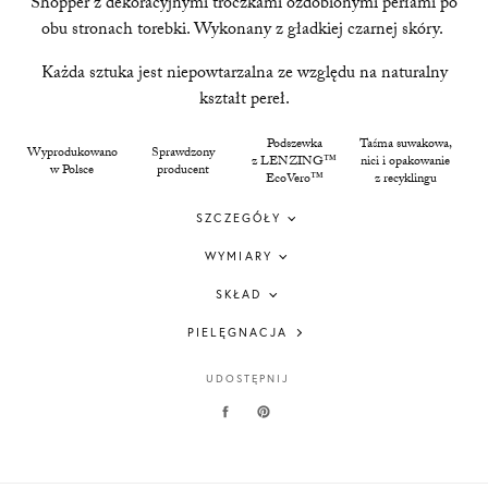
Shopper z dekoracyjnymi troczkami ozdobionymi perłami po
obu stronach torebki. Wykonany z gładkiej czarnej skóry.
Każda sztuka jest niepowtarzalna ze względu na naturalny
kształt pereł.
Podszewka
Taśma suwakowa,
Wyprodukowano
S
prawdzony
z LENZING™
nici i opakowanie
w Polsce
producent
EcoVero™
z recyklingu
SZCZEGÓŁY
WYMIARY
SKŁAD
PIELĘGNACJA
UDOSTĘPNIJ