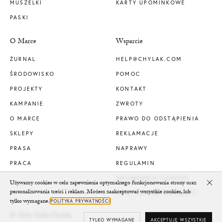
MUSZELKI
KARTY UPOMINKOWE
PASKI
O Marce
Wsparcie
ŻURNAL
HELP@CHYLAK.COM
ŚRODOWISKO
POMOC
PROJEKTY
KONTAKT
KAMPANIE
ZWROTY
O MARCE
PRAWO DO ODSTĄPIENIA
SKLEPY
REKLAMACJE
PRASA
NAPRAWY
PRACA
REGULAMIN
USTAWIENIA COOKIES
Używamy cookies w celu zapewnienia optymalnego funkcjonowania strony oraz
Clo
personalizowania treści i reklam. Możesz zaakceptować wszystkie cookies, lub
POLITYKA PRYWATNOŚCI
tylko wymagane.
POLITYKA PRYWATNOŚCI
© 2026 Zofia Chylak
TYLKO WYMAGANE
AKCEPTUJĘ WSZYSTKIE