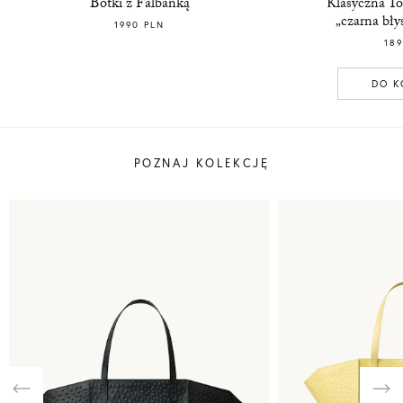
Botki z Falbanką
Klasyczna To
„czarna bły
1990 PLN
189
DO K
POZNAJ KOLEKCJĘ
Previous
Nex